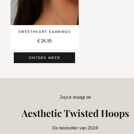
SWEETHEART EARRINGS
PEARL EARRI
€
26,95
€
22,95
ONTDEK MEER
Joyce draagt de
Aesthetic Twisted Hoops
De bestseller van 2024!