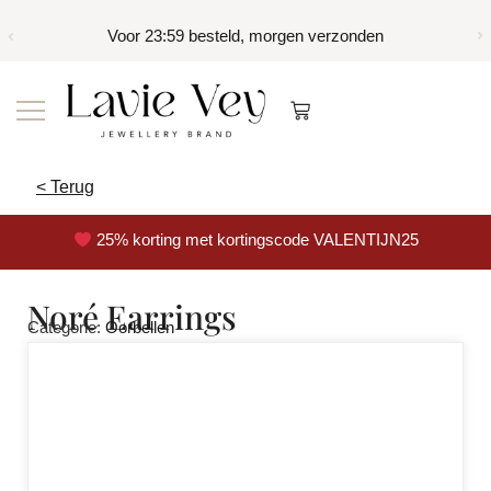
Voor 23:59 besteld, morgen verzonden
< Terug
25% korting met kortingscode VALENTIJN25
Noré Earrings
Categorie:
Oorbellen