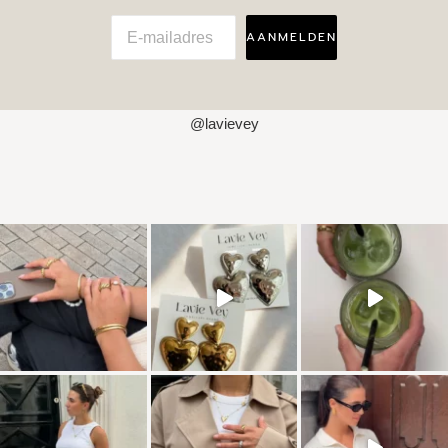
AANMELDEN
@lavievey