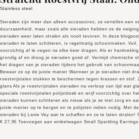
Stainless steel
Sieraden zijn meer dan alleen accessoires; ze vertellen een ve
duurzaamheid, maar zoals alle sieraden hebben ze de neiging o
sieraden weer laten stralen als nooit tevoren. In deze blogpo
sieraden te laten schitteren, is regelmatig schoonmaken. Vui
voorzichtig af te vegen na elke keer dragen. Als er hardnekki
grondig af en droog je sieraden goed af. Vermijd chemische st
het dragen van je sieraden tijdens het gebruik van schoonma
Bewaar ze op de juiste manier Wanneer je je sieraden niet dr
roestvrijstalen stukken te beschermen tegen krassen en stof. 
glans Als je roestvrijstalen sieraden na verloop van tijd wat 
speciale roestvrijstalen polijstdoek en wrijf voorzichtig over 
sieraden kunnen schitteren als nieuw als je ze met zorg en a
juiste manier op te bergen en te polijsten indien nodig. Met de
sieraden bij Lavie Vey aan te schaffen en ze te laten stral
€ 27,95 Toevoegen aan winkelwagen Small Sparkling Earring