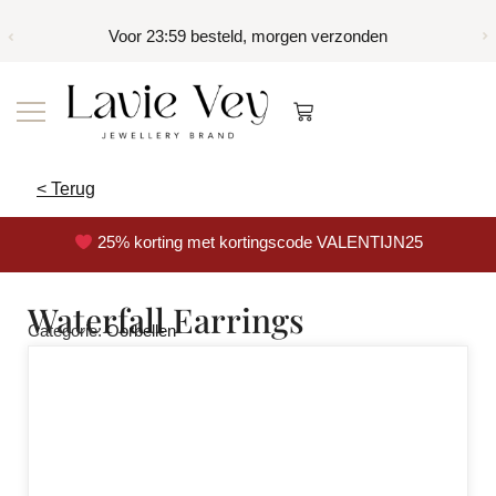
Voor 23:59 besteld, morgen verzonden
< Terug
25% korting met kortingscode VALENTIJN25
Waterfall Earrings
Categorie:
Oorbellen